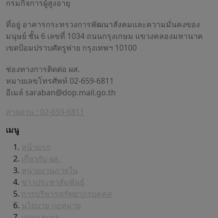
กรมกิจการผู้สูงอายุ
ที่อยู่ อาคารกระทรวงการพัฒนาสังคมและความมั่นคงของ
มนุษย์ ชั้น 6 เลขที่ 1034 ถนนกรุงเกษม แขวงคลองมหานาค
เขตป้อมปราบศัตรูพ่าย กรุงเทพฯ 10100
ช่องทางการติดต่อ ผส.
หมายเลขโทรศัพท์ 02-659-6811
อีเมล์
saraban@dop.mail.go.th
สายด่วน : 02-659-6811
เมนู
หน้าแรก
เกี่ยวกับ ผส.
หน่วยงานภายใน
ข่าวประชาสัมพันธ์
การบริหารทรัพยากรบุคคล
นโยบาย กฎหมาย
แผนและผล