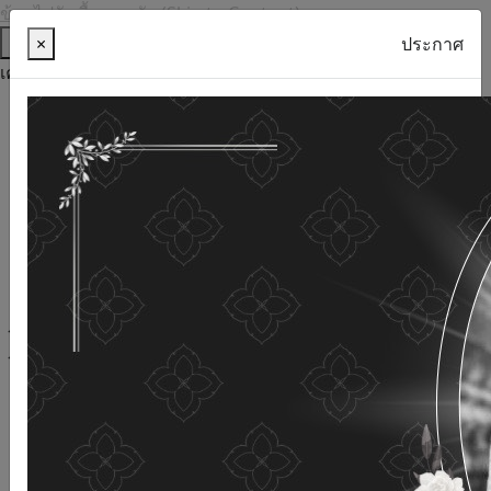
ข้ามไปยังเนื้อหาหลัก (Skip to Content)
ช่วยเหลือ
×
ประกาศ
เครื่องมือการเข้าถึง
ภาษาไทย
ภาษาอังกฤษ
เพิ่มขนาดตัวอักษร
ลดขนาดตัวอักษร
ขนาดตัวอักษรปกติ
ความคมชัดสูง
ความคมชัดเชิงลบ
ความคมชัดปกติ
เปิดอ่านด้วยเสียง
ปิดอ่านด้วยเสียง
ผังเว็บไซต์
เว็บไซต์นี้ใช้คุกกี้
(Cookies)
กรมกิจการผู้สูงอายุ
ให้ความสำคัญต่อข้อมูลส่วนบุคคลของ
ท่าน เพื่อการพัฒนาและปรับปรุงเว็บไซต์ หากท่านใช้บริการ