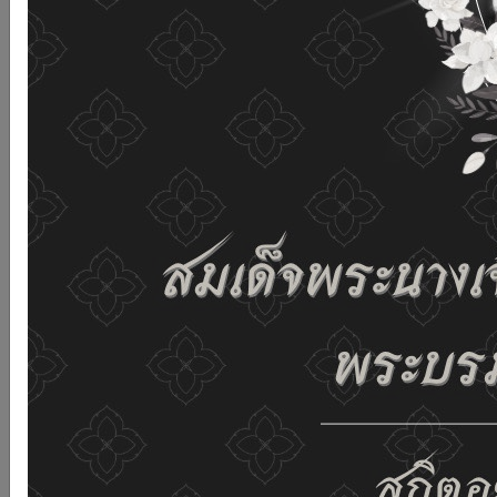
เว็บไซต์นี้โดยไม่มีการปรับตั้งค่าใดๆ แสดงว่าท่านยินยอมที่จะ
รับคุกกี้บนเว็บไซต์ และนโยบายสิทธิส่วนบุคคลของเรา
ดูรายละเอียด
ยอมรับทั้งหมด
02-659-6811
saraban@dop.mail.go.th
เปลี่ยนการแสดงผล
ก-
ก
ก+
C
C
C