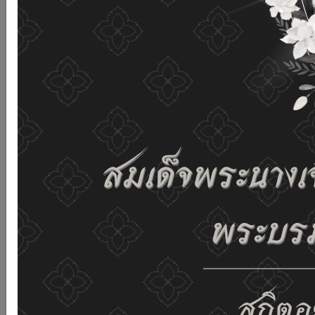
เว็บไซต์นี้โดยไม่มีการปรับตั้งค่าใดๆ แสดงว่าท่านยินยอมที่จะ
รับคุกกี้บนเว็บไซต์ และนโยบายสิทธิส่วนบุคคลของเรา
ดูรายละเอียด
ยอมรับทั้งหมด
02-659-6811
saraban@dop.mail.go.th
เปลี่ยนการแสดงผล
ก-
ก
ก+
C
C
C