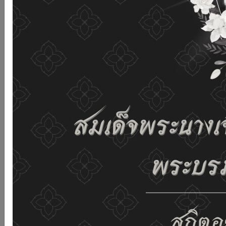
เว็บไซต์นี้โดยไม่มีการปรับตั้งค่าใดๆ แสดงว่าท่านยินยอมที่จะ
รับคุกกี้บนเว็บไซต์ และนโยบายสิทธิส่วนบุคคลของเรา
ดูรายละเอียด
ยอมรับทั้งหมด
02-659-6811
saraban@dop.mail.go.th
เปลี่ยนการแสดงผล
ก-
ก
ก+
C
C
C