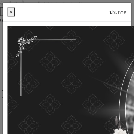
ข้ามไปยังเนื้อหาหลัก (Skip to Content)
ช่วยเหลือ
×
ประกาศ
เครื่องมือการเข้าถึง
ภาษาไทย
ภาษาอังกฤษ
เพิ่มขนาดตัวอักษร
ลดขนาดตัวอักษร
ขนาดตัวอักษรปกติ
ความคมชัดสูง
ความคมชัดเชิงลบ
ความคมชัดปกติ
เปิดอ่านด้วยเสียง
ปิดอ่านด้วยเสียง
ผังเว็บไซต์
เว็บไซต์นี้ใช้คุกกี้
(Cookies)
กรมกิจการผู้สูงอายุ
ให้ความสำคัญต่อข้อมูลส่วนบุคคลของ
ท่าน เพื่อการพัฒนาและปรับปรุงเว็บไซต์ หากท่านใช้บริการ