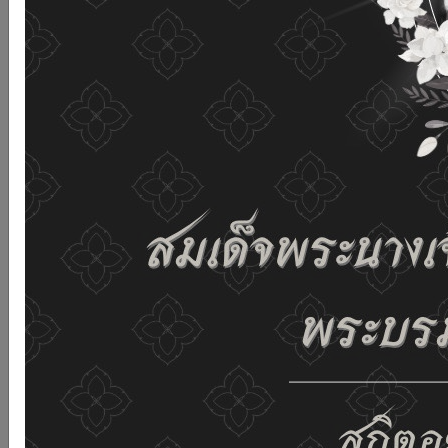
เว็บไซต์นี้โดยไม่มีการปรับตั้งค่าใดๆ แสดงว่าท่านยินยอมที่จะ
รับคุกกี้บนเว็บไซต์ และนโยบายสิทธิส่วนบุคคลของเรา
ดูรายละเอียด
ยอมรับทั้งหมด
02-659-6811
saraban@dop.mail.go.th
เปลี่ยนการแสดงผล
ก-
ก
ก+
C
C
C