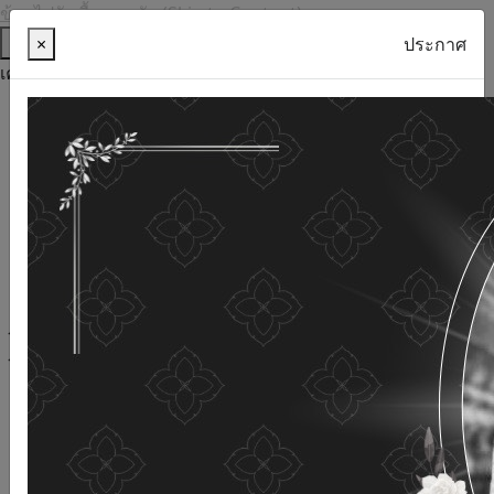
ข้ามไปยังเนื้อหาหลัก (Skip to Content)
ช่วยเหลือ
×
ประกาศ
เครื่องมือการเข้าถึง
ภาษาไทย
ภาษาอังกฤษ
เพิ่มขนาดตัวอักษร
ลดขนาดตัวอักษร
ขนาดตัวอักษรปกติ
ความคมชัดสูง
ความคมชัดเชิงลบ
ความคมชัดปกติ
เปิดอ่านด้วยเสียง
ปิดอ่านด้วยเสียง
ผังเว็บไซต์
เว็บไซต์นี้ใช้คุกกี้
(Cookies)
กรมกิจการผู้สูงอายุ
ให้ความสำคัญต่อข้อมูลส่วนบุคคลของ
ท่าน เพื่อการพัฒนาและปรับปรุงเว็บไซต์ หากท่านใช้บริการ