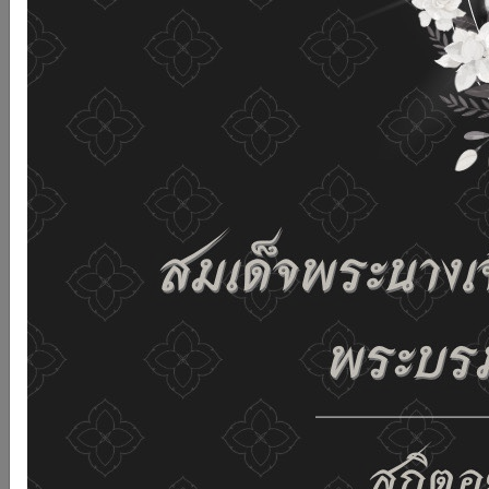
เว็บไซต์นี้โดยไม่มีการปรับตั้งค่าใดๆ แสดงว่าท่านยินยอมที่จะ
รับคุกกี้บนเว็บไซต์ และนโยบายสิทธิส่วนบุคคลของเรา
ดูรายละเอียด
ยอมรับทั้งหมด
02-659-6811
saraban@dop.mail.go.th
เปลี่ยนการแสดงผล
ก-
ก
ก+
C
C
C