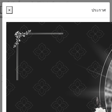
ข้ามไปยังเนื้อหาหลัก (Skip to Content)
ช่วยเหลือ
×
ประกาศ
เครื่องมือการเข้าถึง
ภาษาไทย
ภาษาอังกฤษ
เพิ่มขนาดตัวอักษร
ลดขนาดตัวอักษร
ขนาดตัวอักษรปกติ
ความคมชัดสูง
ความคมชัดเชิงลบ
ความคมชัดปกติ
เปิดอ่านด้วยเสียง
ปิดอ่านด้วยเสียง
ผังเว็บไซต์
เว็บไซต์นี้ใช้คุกกี้
(Cookies)
กรมกิจการผู้สูงอายุ
ให้ความสำคัญต่อข้อมูลส่วนบุคคลของ
ท่าน เพื่อการพัฒนาและปรับปรุงเว็บไซต์ หากท่านใช้บริการ