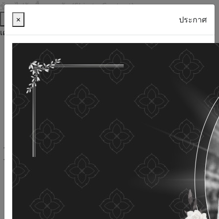
ข้ามไปยังเนื้อหาหลัก (Skip to Content)
ช่วยเหลือ
×
ประกาศ
เครื่องมือการเข้าถึง
ภาษาไทย
ภาษาอังกฤษ
เพิ่มขนาดตัวอักษร
ลดขนาดตัวอักษร
ขนาดตัวอักษรปกติ
ความคมชัดสูง
ความคมชัดเชิงลบ
ความคมชัดปกติ
เปิดอ่านด้วยเสียง
ปิดอ่านด้วยเสียง
ผังเว็บไซต์
เว็บไซต์นี้ใช้คุกกี้
(Cookies)
กรมกิจการผู้สูงอายุ
ให้ความสำคัญต่อข้อมูลส่วนบุคคลของ
ท่าน เพื่อการพัฒนาและปรับปรุงเว็บไซต์ หากท่านใช้บริการ