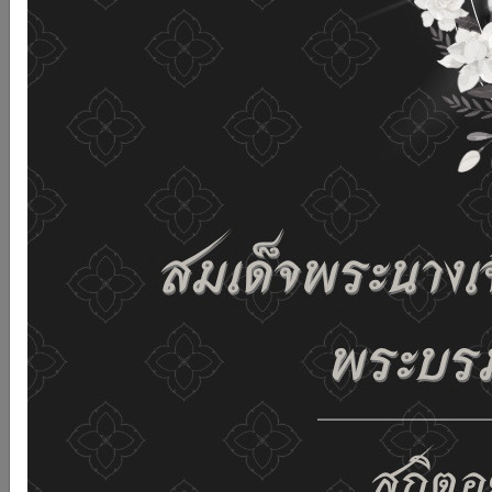
เว็บไซต์นี้โดยไม่มีการปรับตั้งค่าใดๆ แสดงว่าท่านยินยอมที่จะ
รับคุกกี้บนเว็บไซต์ และนโยบายสิทธิส่วนบุคคลของเรา
ดูรายละเอียด
ยอมรับทั้งหมด
02-659-6811
saraban@dop.mail.go.th
เปลี่ยนการแสดงผล
ก-
ก
ก+
C
C
C