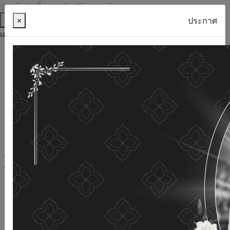
ข้ามไปยังเนื้อหาหลัก (Skip to Content)
ช่วยเหลือ
×
ประกาศ
เครื่องมือการเข้าถึง
ภาษาไทย
ภาษาอังกฤษ
เพิ่มขนาดตัวอักษร
ลดขนาดตัวอักษร
ขนาดตัวอักษรปกติ
ความคมชัดสูง
ความคมชัดเชิงลบ
ความคมชัดปกติ
เปิดอ่านด้วยเสียง
ปิดอ่านด้วยเสียง
ผังเว็บไซต์
เว็บไซต์นี้ใช้คุกกี้
(Cookies)
กรมกิจการผู้สูงอายุ
ให้ความสำคัญต่อข้อมูลส่วนบุคคลของ
ท่าน เพื่อการพัฒนาและปรับปรุงเว็บไซต์ หากท่านใช้บริการ