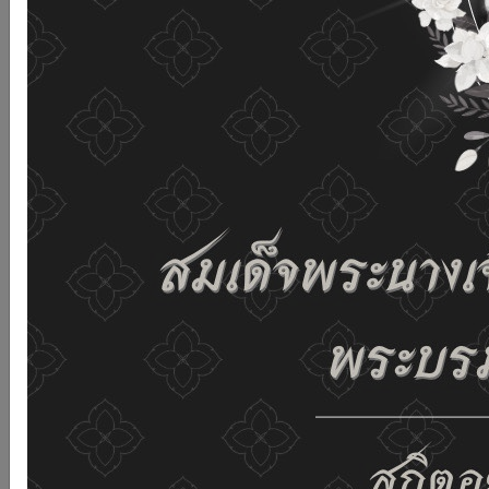
เว็บไซต์นี้โดยไม่มีการปรับตั้งค่าใดๆ แสดงว่าท่านยินยอมที่จะ
รับคุกกี้บนเว็บไซต์ และนโยบายสิทธิส่วนบุคคลของเรา
ดูรายละเอียด
ยอมรับทั้งหมด
02-659-6811
saraban@dop.mail.go.th
เปลี่ยนการแสดงผล
ก-
ก
ก+
C
C
C