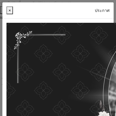
ข้ามไปยังเนื้อหาหลัก (Skip to Content)
ช่วยเหลือ
×
ประกาศ
เครื่องมือการเข้าถึง
ภาษาไทย
ภาษาอังกฤษ
เพิ่มขนาดตัวอักษร
ลดขนาดตัวอักษร
ขนาดตัวอักษรปกติ
ความคมชัดสูง
ความคมชัดเชิงลบ
ความคมชัดปกติ
เปิดอ่านด้วยเสียง
ปิดอ่านด้วยเสียง
ผังเว็บไซต์
เว็บไซต์นี้ใช้คุกกี้
(Cookies)
กรมกิจการผู้สูงอายุ
ให้ความสำคัญต่อข้อมูลส่วนบุคคลของ
ท่าน เพื่อการพัฒนาและปรับปรุงเว็บไซต์ หากท่านใช้บริการ