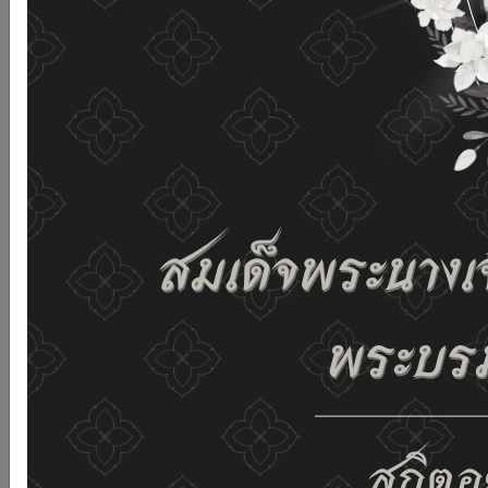
เว็บไซต์นี้โดยไม่มีการปรับตั้งค่าใดๆ แสดงว่าท่านยินยอมที่จะ
รับคุกกี้บนเว็บไซต์ และนโยบายสิทธิส่วนบุคคลของเรา
ดูรายละเอียด
ยอมรับทั้งหมด
02-659-6811
saraban@dop.mail.go.th
เปลี่ยนการแสดงผล
ก-
ก
ก+
C
C
C