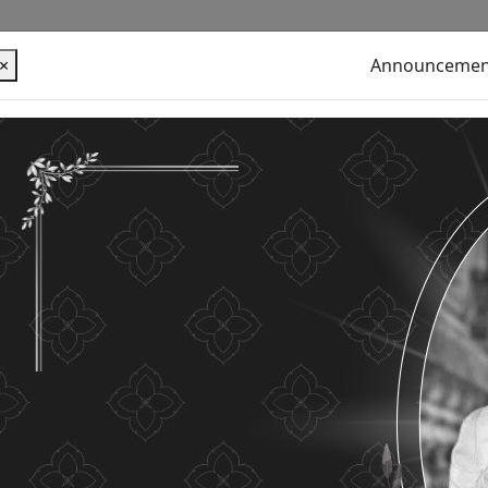
×
Announcemen
alues ​​your personal information for the purpose of
u use this website without changing any settings it