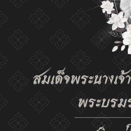
the website and our privacy policy.
Change display set
ก-
ก
ก+
C
C
C