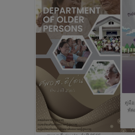
คู่ม
พัฒ