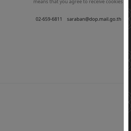
means that you agree to receive cookies on 
02-659-6811
saraban@dop.mail.go.th