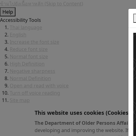
ข้ามไปยังเนื้อหาหลัก (Skip to Content)
Help
Accessibility Tools
Thai language
English
Increase the font size
Reduce font size
Normal font size
High Definition
Negative sharpness
Normal Definition
Open and read with voice
Turn off voice reading
Site map
This website uses cookies
(Cookies)
The Department of Older Persons Affairs
v
developing and improving the website. If yo