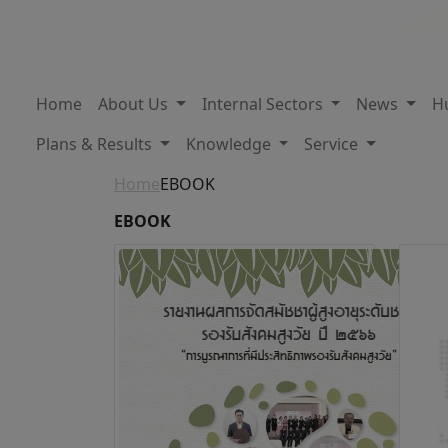
Home
About Us
Internal Sectors
News
H
Plans & Results
Knowledge
Service
Home
EBOOK
EBOOK