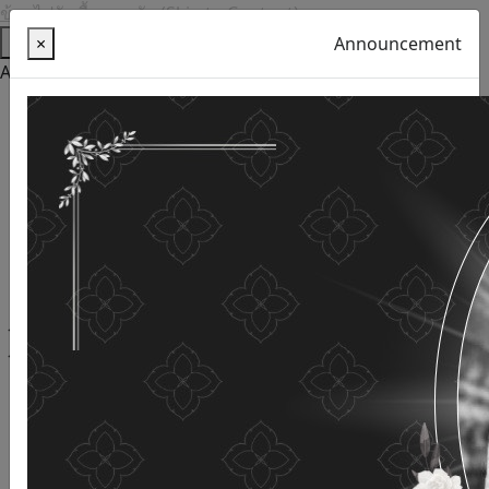
ข้ามไปยังเนื้อหาหลัก (Skip to Content)
Help
×
Announcement
Accessibility Tools
Thai language
English
Increase the font size
Reduce font size
Normal font size
High Definition
Negative sharpness
Normal Definition
Open and read with voice
Turn off voice reading
Site map
This website uses cookies
(Cookies)
The Department of Older Persons Affairs
values ​​your
personal information for the purpose of developing