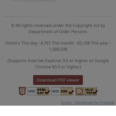
© All rights reserved under the Copyright Act by
Department of Older Persons
Visitors This day : 4,761 This month : 82,108 This year :
1,668,038
(Supports Internet Explorer 9.0 or higher, or Google
Chrome 80.0 or higher.)
Download PDF viewer
Icons : Designed by Freepik