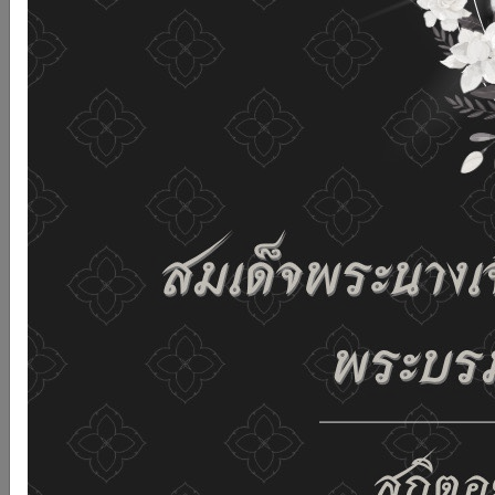
and improving the website. If you use this website
without changing any settings it means that you agree
to receive cookies on the website and our privacy
policy.
See details
Accept all
02-659-6811
saraban@dop.mail.go.th
Change display settings
ก-
ก
ก+
C
C
C