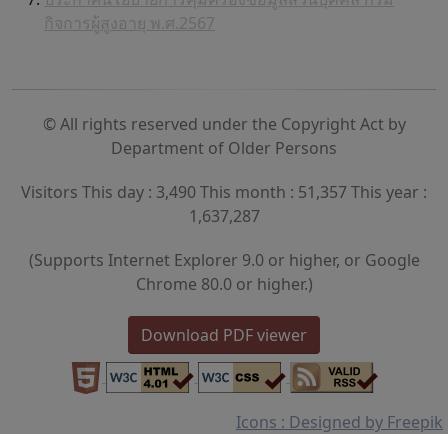
กิจการผู้สูงอายุ พ.ศ.2567
© All rights reserved under the Copyright Act by
Department of Older Persons
Visitors This day : 3,490 This month : 51,357 This year :
1,637,287
(Supports Internet Explorer 9.0 or higher, or Google
Chrome 80.0 or higher.)
Download PDF viewer
Icons : Designed by Freepik