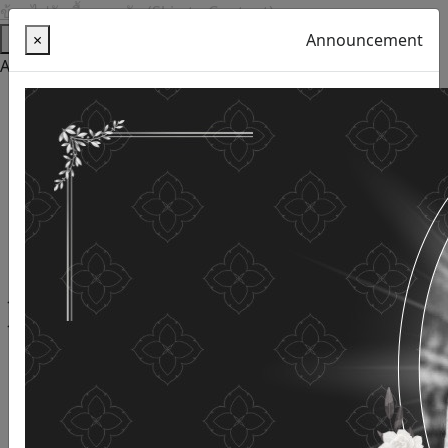
ข้ามไปยังเนื้อหาหลัก (Skip to Content)
Help
×
Announcement
Accessibility Tools
Thai language
English
Increase the font size
Reduce font size
Normal font size
High Definition
Negative sharpness
Normal Definition
Open and read with voice
Turn off voice reading
Site map
This website uses cookies
(Cookies)
The Department of Older Persons Affairs
values ​​your
personal information for the purpose of developing