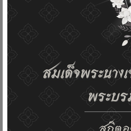
and improving the website. If you use this website
without changing any settings it means that you agree
to receive cookies on the website and our privacy
policy.
See details
Accept all
02-659-6811
saraban@dop.mail.go.th
Change display settings
ก-
ก
ก+
C
C
C