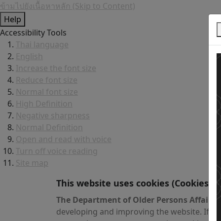
ข้ามไปยังเนื้อหาหลัก (Skip to Content)
Help
Accessibility Tools
Thai language
English
Increase the font size
Reduce font size
Normal font size
High Definition
Negative sharpness
Normal Definition
Open and read with voice
Turn off voice reading
Site map
This website uses cookies
(Cookies)
The Department of Older Persons Affairs
v
developing and improving the website. If yo