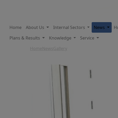
Home
About Us
Internal Sectors
News
H
Plans & Results
Knowledge
Service
Home
News
Gallery