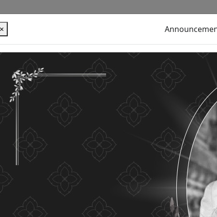
×
Announcemen
alues ​​your personal information for the purpose of
u use this website without changing any settings it