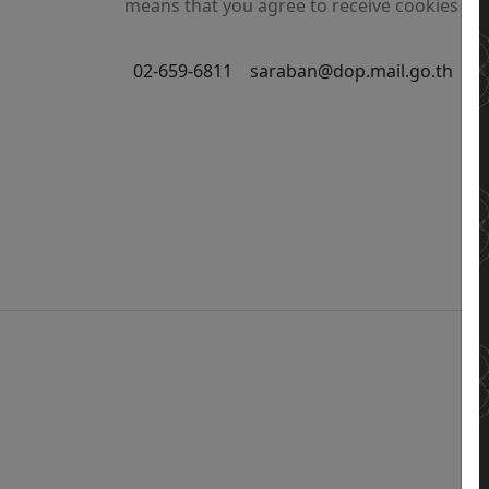
means that you agree to receive cookies on 
02-659-6811
saraban@dop.mail.go.th