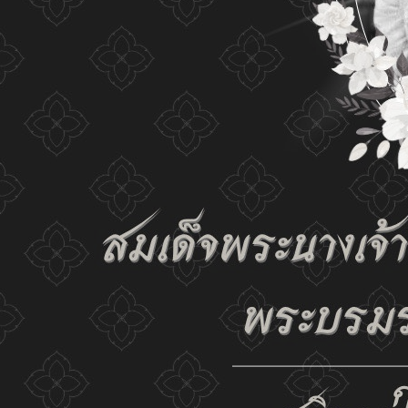
the website and our privacy policy.
Change display set
ก-
ก
ก+
C
C
C