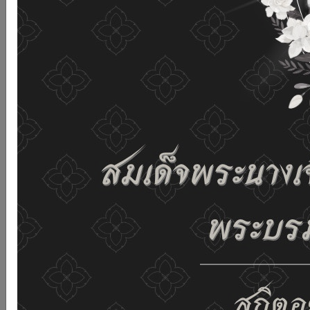
and improving the website. If you use this website
without changing any settings it means that you agree
to receive cookies on the website and our privacy
policy.
See details
Accept all
02-659-6811
saraban@dop.mail.go.th
Change display settings
ก-
ก
ก+
C
C
C