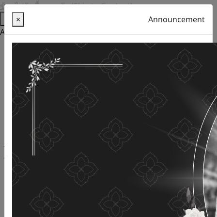
ข้ามไปยังเนื้อหาหลัก (Skip to Content)
Help
×
Announcement
Accessibility Tools
Thai language
English
Increase the font size
Reduce font size
Normal font size
High Definition
Negative sharpness
Normal Definition
Open and read with voice
Turn off voice reading
Site map
This website uses cookies
(Cookies)
The Department of Older Persons Affairs
values ​​your
personal information for the purpose of developing