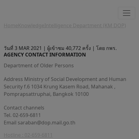
Home
Knowledge
Intelligence Department (KM DOP)
วันที่ 3 MAR 2021 |
ผู้เข้าชม 40,772 ครั้ง | โดย กพร.
AGENCY CONTACT INFORMATION
Department of Older Persons
Address Ministry of Social Development and Human
Security f.6 1034 Krung Kasem Road, Mahanak ,
Pomprapsattruphai, Bangkok 10100
Contact channels
Tel. 02-659-6811
Email
saraban@dop.mail.go.th
Hotline : 02-659-6811