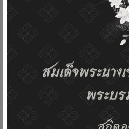
and improving the website. If you use this website
without changing any settings it means that you agree
to receive cookies on the website and our privacy
policy.
See details
Accept all
02-659-6811
saraban@dop.mail.go.th
Change display settings
ก-
ก
ก+
C
C
C