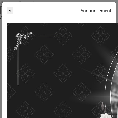
ข้ามไปยังเนื้อหาหลัก (Skip to Content)
Help
×
Announcement
Accessibility Tools
Thai language
English
Increase the font size
Reduce font size
Normal font size
High Definition
Negative sharpness
Normal Definition
Open and read with voice
Turn off voice reading
Site map
This website uses cookies
(Cookies)
The Department of Older Persons Affairs
values ​​your
personal information for the purpose of developing