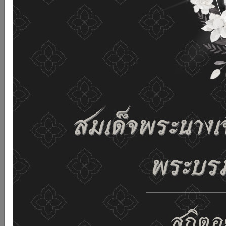
and improving the website. If you use this website
without changing any settings it means that you agree
to receive cookies on the website and our privacy
policy.
See details
Accept all
02-659-6811
saraban@dop.mail.go.th
Change display settings
ก-
ก
ก+
C
C
C