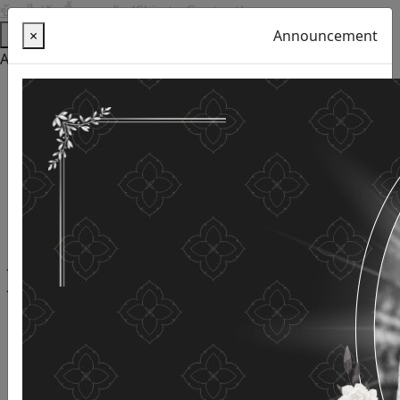
ข้ามไปยังเนื้อหาหลัก (Skip to Content)
Help
×
Announcement
Accessibility Tools
Thai language
English
Increase the font size
Reduce font size
Normal font size
High Definition
Negative sharpness
Normal Definition
Open and read with voice
Turn off voice reading
Site map
This website uses cookies
(Cookies)
The Department of Older Persons Affairs
values ​​your
personal information for the purpose of developing