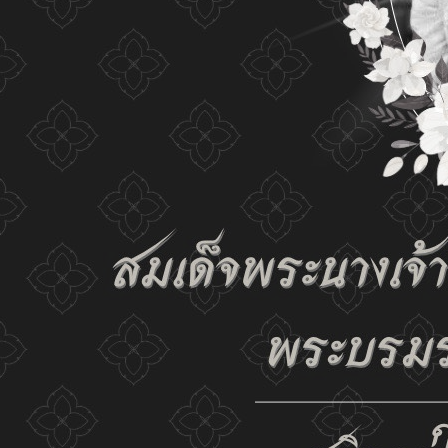
the website and our privacy policy.
Change display set
ก-
ก
ก+
C
C
C