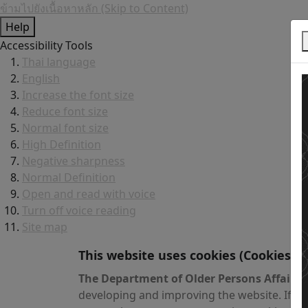
ข้ามไปยังเนื้อหาหลัก (Skip to Content)
Help
Accessibility Tools
Thai language
English
Increase the font size
Reduce font size
Normal font size
High Definition
Negative sharpness
Normal Definition
Open and read with voice
Turn off voice reading
Site map
This website uses cookies
(Cookies)
The Department of Older Persons Affairs
v
developing and improving the website. If yo