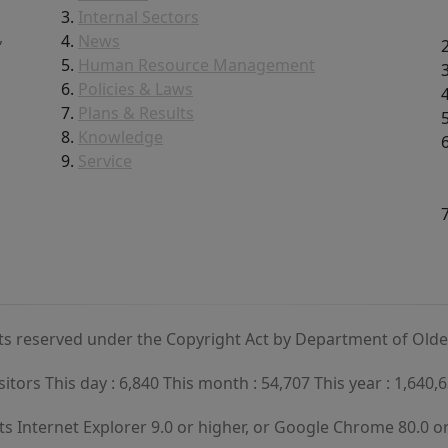
d
Internal Sectors
,
News
Human Resource Management
Policies & Laws
Plans & Results
Knowledge
Service
hts reserved under the Copyright Act by Department of Old
sitors This day : 6,840 This month : 54,707 This year : 1,640,
s Internet Explorer 9.0 or higher, or Google Chrome 80.0 or