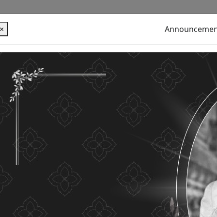
×
Announcemen
alues ​​your personal information for the purpose of
u use this website without changing any settings it