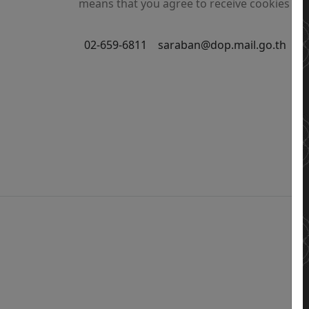
means that you agree to receive cookies on 
02-659-6811
saraban@dop.mail.go.th