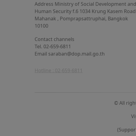
Address Ministry of Social Development an
Human Security f.6 1034 Krung Kasem Road
Mahanak , Pomprapsattruphai, Bangkok
10100
Contact channels
Tel. 02-659-6811
Email
saraban@dop.mail.go.th
Hotline : 02-659-6811
© All rig
Vi
(Support