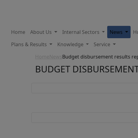
Home
About Us
Internal Sectors
News
H
Plans & Results
Knowledge
Service
Home
News
Budget disbursement results re
BUDGET DISBURSEMENT