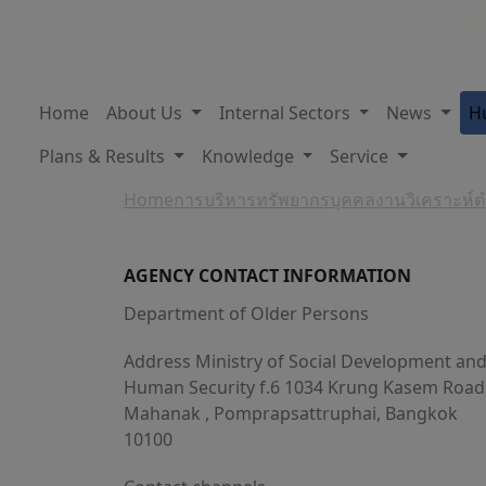
Home
About Us
Internal Sectors
News
H
Plans & Results
Knowledge
Service
Home
การบริหารทรัพยากรบุคคล
งานวิเคราะห์
AGENCY CONTACT INFORMATION
Department of Older Persons
Address Ministry of Social Development an
Human Security f.6 1034 Krung Kasem Road
Mahanak , Pomprapsattruphai, Bangkok
10100