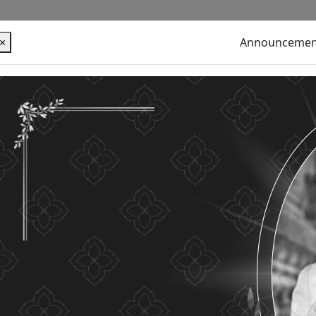
×
Announcemen
alues ​​your personal information for the purpose of
u use this website without changing any settings it