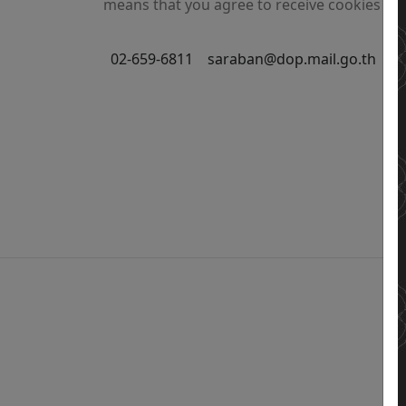
means that you agree to receive cookies on 
02-659-6811
saraban@dop.mail.go.th