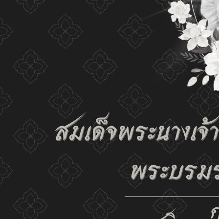
the website and our privacy policy.
Change display set
ก-
ก
ก+
C
C
C