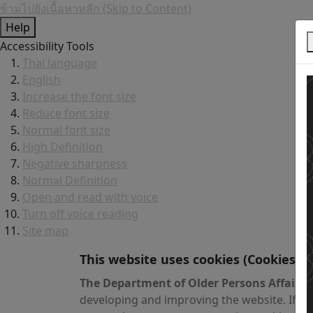
ข้ามไปยังเนื้อหาหลัก (Skip to Content)
Help
Accessibility Tools
Thai language
English
Increase the font size
Reduce font size
Normal font size
High Definition
Negative sharpness
Normal Definition
Open and read with voice
Turn off voice reading
Site map
This website uses cookies
(Cookies)
The Department of Older Persons Affairs
v
developing and improving the website. If yo