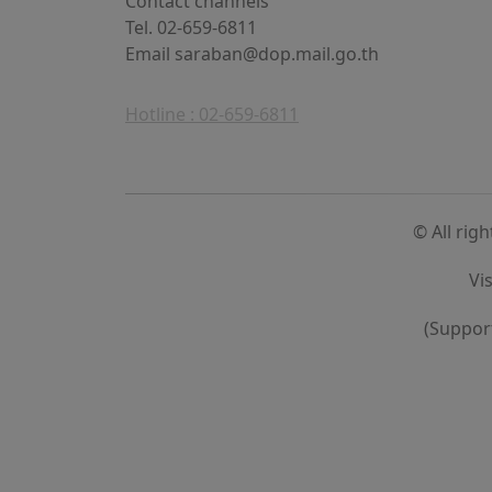
Contact channels
Tel. 02-659-6811
Email
saraban@dop.mail.go.th
Hotline : 02-659-6811
© All rig
Vi
(Support