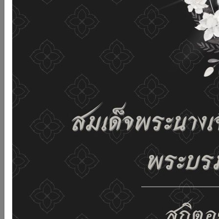
and improving the website. If you use this website
without changing any settings it means that you agree
to receive cookies on the website and our privacy
policy.
See details
Accept all
02-659-6811
saraban@dop.mail.go.th
Change display settings
ก-
ก
ก+
C
C
C