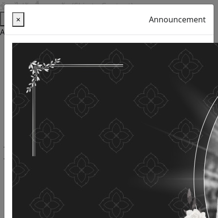
ข้ามไปยังเนื้อหาหลัก (Skip to Content)
Help
×
Announcement
Accessibility Tools
Thai language
English
Increase the font size
Reduce font size
Normal font size
High Definition
Negative sharpness
Normal Definition
Open and read with voice
Turn off voice reading
Site map
This website uses cookies
(Cookies)
The Department of Older Persons Affairs
values ​​your
personal information for the purpose of developing