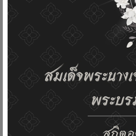
and improving the website. If you use this website
without changing any settings it means that you agree
to receive cookies on the website and our privacy
policy.
See details
Accept all
02-659-6811
saraban@dop.mail.go.th
Change display settings
ก-
ก
ก+
C
C
C