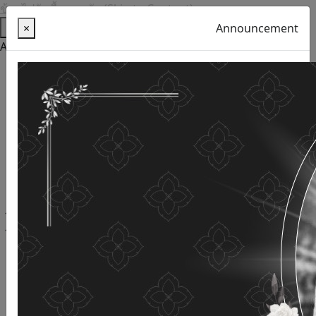
ข้ามไปยังเนื้อหาหลัก (Skip to Content)
Help
×
Announcement
Accessibility Tools
Thai language
English
Increase the font size
Reduce font size
Normal font size
High Definition
Negative sharpness
Normal Definition
Open and read with voice
Turn off voice reading
Site map
This website uses cookies
(Cookies)
The Department of Older Persons Affairs
values ​​your
personal information for the purpose of developing