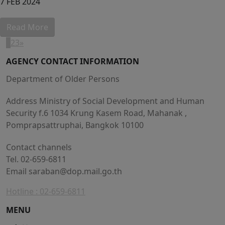
7 FEB 2024
Read More
1
2
3
»
AGENCY CONTACT INFORMATION
Department of Older Persons
Address Ministry of Social Development and Human
Security f.6 1034 Krung Kasem Road, Mahanak ,
Pomprapsattruphai, Bangkok 10100
Contact channels
Tel. 02-659-6811
Email
saraban@dop.mail.go.th
Hotline : 02-659-6811
MENU