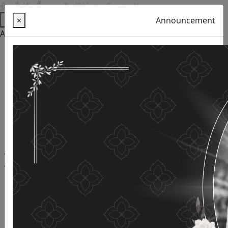
ข้ามไปยังเนื้อหาหลัก (Skip to Content)
Help
×
Announcement
Accessibility Tools
Thai language
English
Increase the font size
Reduce font size
Normal font size
High Definition
Negative sharpness
Normal Definition
Open and read with voice
Turn off voice reading
Site map
This website uses cookies
(Cookies)
The Department of Older Persons Affairs
values ​​your
personal information for the purpose of developing