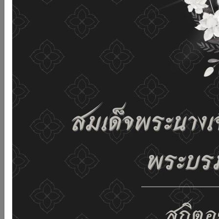
and improving the website. If you use this website
without changing any settings it means that you agree
to receive cookies on the website and our privacy
policy.
See details
Accept all
02-659-6811
saraban@dop.mail.go.th
Change display settings
ก-
ก
ก+
C
C
C