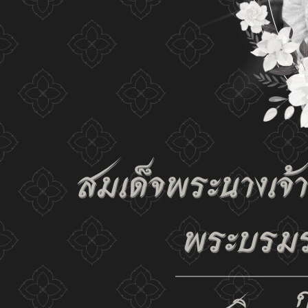
เปลี่ยนการแสดงผล
ก-
ก
ก+
C
C
C