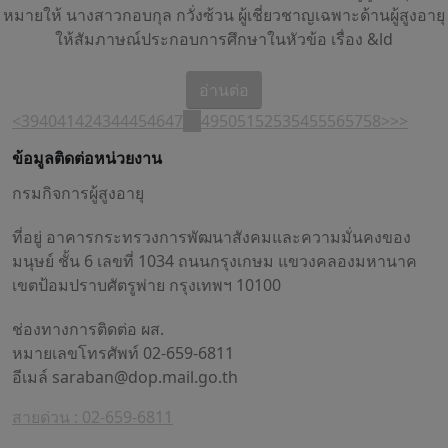
หมายให้ นางสาวกอบกุล กวั่งซ้วน ผู้เชี่ยวชาญเฉพาะด้านผู้สูงอายุ
ให้สัมภาษณ์ประกอบการศึกษาในหัวข้อ เรื่อง &ld
อ่านต่อ
<
39
40
41
42
43
44
45
46
47
48
49
50
51
52
53
54
55
56
57
58
>
>>
ข้อมูลติดต่อหน่วยงาน
กรมกิจการผู้สูงอายุ
ที่อยู่ อาคารกระทรวงการพัฒนาสังคมและความมั่นคงของ
มนุษย์ ชั้น 6 เลขที่ 1034 ถนนกรุงเกษม แขวงคลองมหานาค
เขตป้อมปราบศัตรูพ่าย กรุงเทพฯ 10100
ช่องทางการติดต่อ ผส.
หมายเลขโทรศัพท์ 02-659-6811
อีเมล์
saraban@dop.mail.go.th
สายด่วน : 02-659-6811