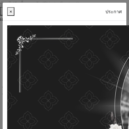
ข้ามไปยังเนื้อหาหลัก (Skip to Content)
ช่วยเหลือ
×
ประกาศ
เครื่องมือการเข้าถึง
ภาษาไทย
ภาษาอังกฤษ
เพิ่มขนาดตัวอักษร
ลดขนาดตัวอักษร
ขนาดตัวอักษรปกติ
ความคมชัดสูง
ความคมชัดเชิงลบ
ความคมชัดปกติ
เปิดอ่านด้วยเสียง
ปิดอ่านด้วยเสียง
ผังเว็บไซต์
เว็บไซต์นี้ใช้คุกกี้
(Cookies)
กรมกิจการผู้สูงอายุ
ให้ความสำคัญต่อข้อมูลส่วนบุคคลของ
ท่าน เพื่อการพัฒนาและปรับปรุงเว็บไซต์ หากท่านใช้บริการ