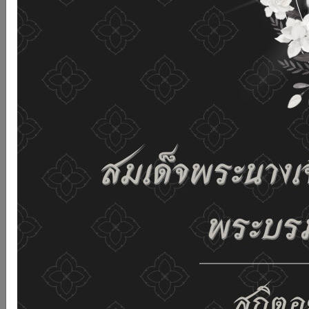
เว็บไซต์นี้โดยไม่มีการปรับตั้งค่าใดๆ แสดงว่าท่านยินยอมที่จะ
รับคุกกี้บนเว็บไซต์ และนโยบายสิทธิส่วนบุคคลของเรา
ดูรายละเอียด
ยอมรับทั้งหมด
02-659-6811
saraban@dop.mail.go.th
เปลี่ยนการแสดงผล
ก-
ก
ก+
C
C
C