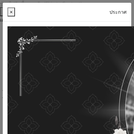
ข้ามไปยังเนื้อหาหลัก (Skip to Content)
ช่วยเหลือ
×
ประกาศ
เครื่องมือการเข้าถึง
ภาษาไทย
ภาษาอังกฤษ
เพิ่มขนาดตัวอักษร
ลดขนาดตัวอักษร
ขนาดตัวอักษรปกติ
ความคมชัดสูง
ความคมชัดเชิงลบ
ความคมชัดปกติ
เปิดอ่านด้วยเสียง
ปิดอ่านด้วยเสียง
ผังเว็บไซต์
เว็บไซต์นี้ใช้คุกกี้
(Cookies)
กรมกิจการผู้สูงอายุ
ให้ความสำคัญต่อข้อมูลส่วนบุคคลของ
ท่าน เพื่อการพัฒนาและปรับปรุงเว็บไซต์ หากท่านใช้บริการ