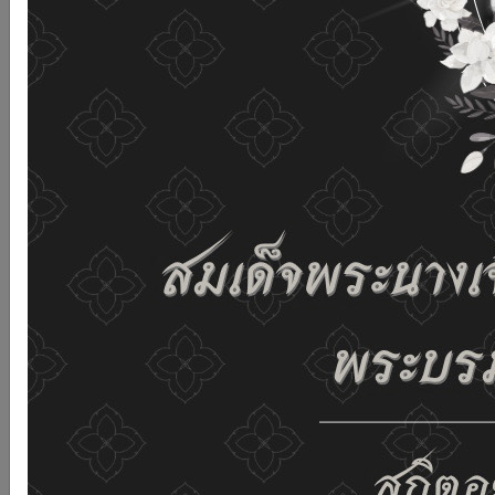
เว็บไซต์นี้โดยไม่มีการปรับตั้งค่าใดๆ แสดงว่าท่านยินยอมที่จะ
รับคุกกี้บนเว็บไซต์ และนโยบายสิทธิส่วนบุคคลของเรา
ดูรายละเอียด
ยอมรับทั้งหมด
02-659-6811
saraban@dop.mail.go.th
เปลี่ยนการแสดงผล
ก-
ก
ก+
C
C
C