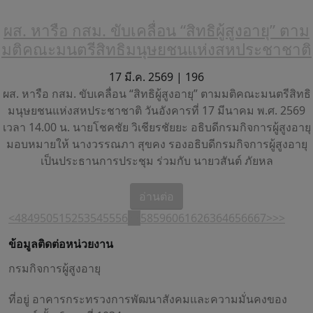
ผส. หารือ กสม. ขับเคลื่อน “สิทธิผู้สูงอายุ” ตาม
มติคณะมนตรีสิทธิมนุษยชนแห่งสหประชาชาติ
17 มี.ค. 2569 |
196
ผส. หารือ กสม. ขับเคลื่อน “สิทธิผู้สูงอายุ” ตามมติคณะมนตรีสิทธิ
มนุษยชนแห่งสหประชาชาติ วันอังคารที่ 17 มีนาคม พ.ศ. 2569
เวลา 14.00 น. นายโชคชัย วิเชียรชัยยะ อธิบดีกรมกิจการผู้สูงอายุ
มอบหมายให้ นางวรรณภา สุขคง รองอธิบดีกรมกิจการผู้สูงอายุ
เป็นประธานการประชุม ร่วมกับ นายวสันต์ ภัยหล
อ่านต่อ
<
48
49
50
51
52
53
54
55
56
57
58
59
60
61
62
63
64
65
66
67
>
>>
ข้อมูลติดต่อหน่วยงาน
กรมกิจการผู้สูงอายุ
ที่อยู่ อาคารกระทรวงการพัฒนาสังคมและความมั่นคงของ