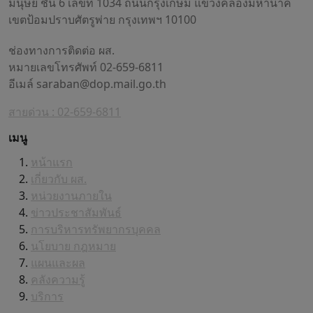
มนุษย์ ชั้น 6 เลขที่ 1034 ถนนกรุงเกษม แขวงคลองมหานาค
เขตป้อมปราบศัตรูพ่าย กรุงเทพฯ 10100
ช่องทางการติดต่อ ผส.
หมายเลขโทรศัพท์ 02-659-6811
อีเมล์
saraban@dop.mail.go.th
สายด่วน : 02-659-6811
เมนู
หน้าแรก
เกี่ยวกับ ผส.
หน่วยงานภายใน
ข่าวประชาสัมพันธ์
การบริหารทรัพยากรบุคคล
นโยบาย กฎหมาย
แผนและผล
คลังความรู้
บริการ