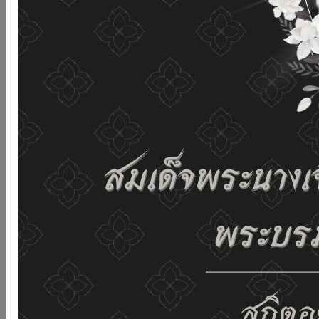
เว็บไซต์นี้โดยไม่มีการปรับตั้งค่าใดๆ แสดงว่าท่านยินยอมที่จะ
รับคุกกี้บนเว็บไซต์ และนโยบายสิทธิส่วนบุคคลของเรา
ดูรายละเอียด
ยอมรับทั้งหมด
02-659-6811
saraban@dop.mail.go.th
เปลี่ยนการแสดงผล
ก-
ก
ก+
C
C
C