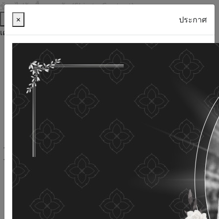
ข้ามไปยังเนื้อหาหลัก (Skip to Content)
ช่วยเหลือ
×
ประกาศ
เครื่องมือการเข้าถึง
ภาษาไทย
ภาษาอังกฤษ
เพิ่มขนาดตัวอักษร
ลดขนาดตัวอักษร
ขนาดตัวอักษรปกติ
ความคมชัดสูง
ความคมชัดเชิงลบ
ความคมชัดปกติ
เปิดอ่านด้วยเสียง
ปิดอ่านด้วยเสียง
ผังเว็บไซต์
เว็บไซต์นี้ใช้คุกกี้
(Cookies)
กรมกิจการผู้สูงอายุ
ให้ความสำคัญต่อข้อมูลส่วนบุคคลของ
ท่าน เพื่อการพัฒนาและปรับปรุงเว็บไซต์ หากท่านใช้บริการ