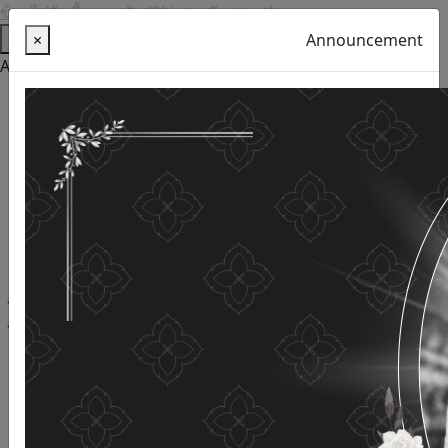
ข้ามไปยังเนื้อหาหลัก (Skip to Content)
Help
×
Announcement
Accessibility Tools
Thai language
English
Increase the font size
Reduce font size
Normal font size
High Definition
Negative sharpness
Normal Definition
Open and read with voice
Turn off voice reading
Site map
This website uses cookies
(Cookies)
The Department of Older Persons Affairs
values ​​your
personal information for the purpose of developing