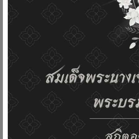
and improving the website. If you use this website
without changing any settings it means that you agree
to receive cookies on the website and our privacy
policy.
See details
Accept all
02-659-6811
saraban@dop.mail.go.th
Change display settings
ก-
ก
ก+
C
C
C