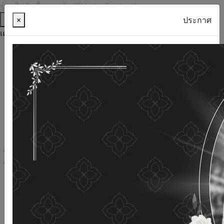
ข้ามไปยังเนื้อหาหลัก (Skip to Content)
ช่วยเหลือ
×
ประกาศ
เครื่องมือการเข้าถึง
ภาษาไทย
ภาษาอังกฤษ
เพิ่มขนาดตัวอักษร
ลดขนาดตัวอักษร
ขนาดตัวอักษรปกติ
ความคมชัดสูง
ความคมชัดเชิงลบ
ความคมชัดปกติ
เปิดอ่านด้วยเสียง
ปิดอ่านด้วยเสียง
ผังเว็บไซต์
เว็บไซต์นี้ใช้คุกกี้
(Cookies)
กรมกิจการผู้สูงอายุ
ให้ความสำคัญต่อข้อมูลส่วนบุคคลของ
ท่าน เพื่อการพัฒนาและปรับปรุงเว็บไซต์ หากท่านใช้บริการ