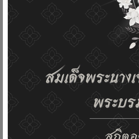
เว็บไซต์นี้โดยไม่มีการปรับตั้งค่าใดๆ แสดงว่าท่านยินยอมที่จะ
รับคุกกี้บนเว็บไซต์ และนโยบายสิทธิส่วนบุคคลของเรา
ดูรายละเอียด
ยอมรับทั้งหมด
02-659-6811
saraban@dop.mail.go.th
เปลี่ยนการแสดงผล
ก-
ก
ก+
C
C
C