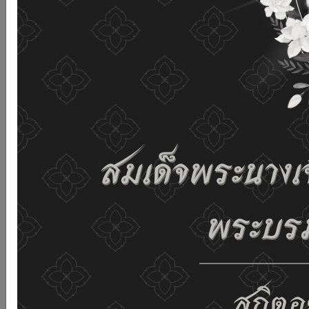
and improving the website. If you use this website
without changing any settings it means that you agree
to receive cookies on the website and our privacy
policy.
See details
Accept all
02-659-6811
saraban@dop.mail.go.th
Change display settings
ก-
ก
ก+
C
C
C