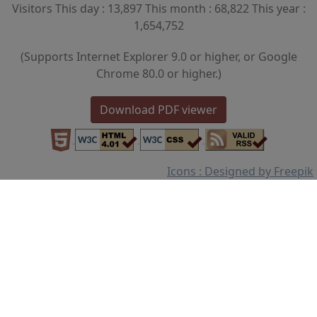
Visitors This day : 13,897 This month : 68,822 This year :
1,654,752
(Supports Internet Explorer 9.0 or higher, or Google
Chrome 80.0 or higher.)
Download PDF viewer
Icons : Designed by Freepik