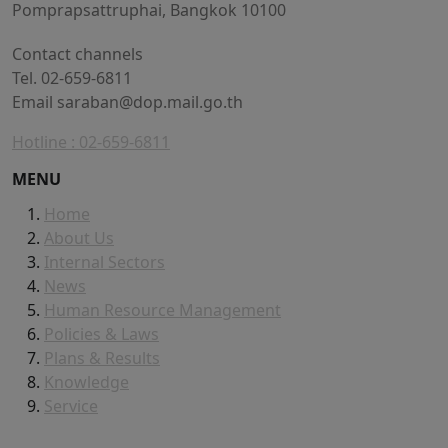
Pomprapsattruphai, Bangkok 10100
Contact channels
Tel. 02-659-6811
Email
saraban@dop.mail.go.th
Hotline : 02-659-6811
MENU
Home
About Us
Internal Sectors
News
Human Resource Management
Policies & Laws
Plans & Results
Knowledge
Service