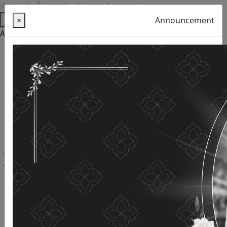
ข้ามไปยังเนื้อหาหลัก (Skip to Content)
Help
×
Announcement
Accessibility Tools
Thai language
English
Increase the font size
Reduce font size
Normal font size
High Definition
Negative sharpness
Normal Definition
Open and read with voice
Turn off voice reading
Site map
This website uses cookies
(Cookies)
The Department of Older Persons Affairs
values ​​your
personal information for the purpose of developing