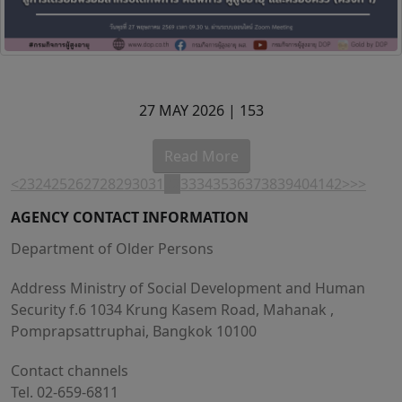
27 MAY 2026 |
153
Read More
<
23
24
25
26
27
28
29
30
31
32
33
34
35
36
37
38
39
40
41
42
>
>>
AGENCY CONTACT INFORMATION
Department of Older Persons
Address Ministry of Social Development and Human
Security f.6 1034 Krung Kasem Road, Mahanak ,
Pomprapsattruphai, Bangkok 10100
Contact channels
Tel. 02-659-6811