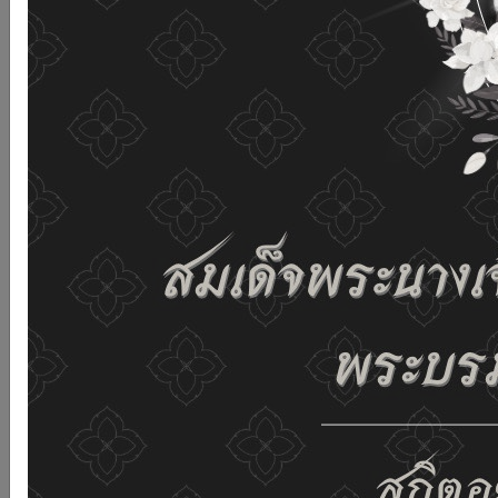
and improving the website. If you use this website
without changing any settings it means that you agree
to receive cookies on the website and our privacy
policy.
See details
Accept all
02-659-6811
saraban@dop.mail.go.th
Change display settings
ก-
ก
ก+
C
C
C