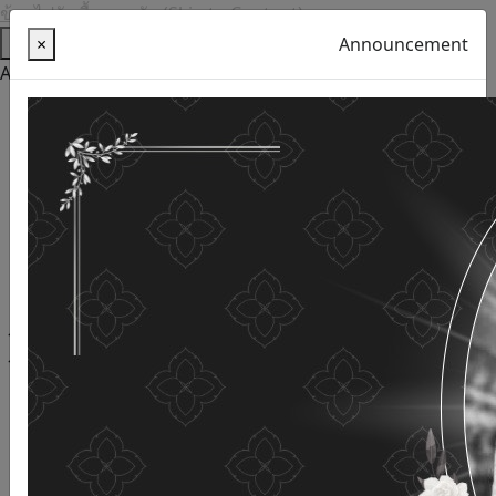
ข้ามไปยังเนื้อหาหลัก (Skip to Content)
Help
×
Announcement
Accessibility Tools
Thai language
English
Increase the font size
Reduce font size
Normal font size
High Definition
Negative sharpness
Normal Definition
Open and read with voice
Turn off voice reading
Site map
This website uses cookies
(Cookies)
The Department of Older Persons Affairs
values ​​your
personal information for the purpose of developing