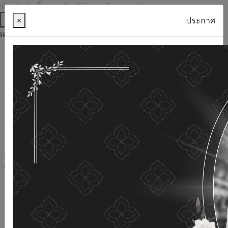
ข้ามไปยังเนื้อหาหลัก (Skip to Content)
ช่วยเหลือ
×
ประกาศ
เครื่องมือการเข้าถึง
ภาษาไทย
ภาษาอังกฤษ
เพิ่มขนาดตัวอักษร
ลดขนาดตัวอักษร
ขนาดตัวอักษรปกติ
ความคมชัดสูง
ความคมชัดเชิงลบ
ความคมชัดปกติ
เปิดอ่านด้วยเสียง
ปิดอ่านด้วยเสียง
ผังเว็บไซต์
เว็บไซต์นี้ใช้คุกกี้
(Cookies)
กรมกิจการผู้สูงอายุ
ให้ความสำคัญต่อข้อมูลส่วนบุคคลของ
ท่าน เพื่อการพัฒนาและปรับปรุงเว็บไซต์ หากท่านใช้บริการ