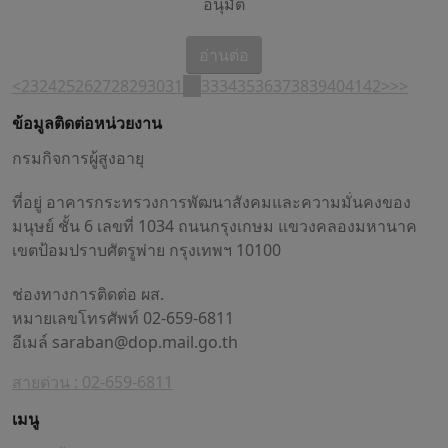
อนุมัต
อ่านต่อ
<
23
24
25
26
27
28
29
30
31
32
33
34
35
36
37
38
39
40
41
42
>
>>
ข้อมูลติดต่อหน่วยงาน
กรมกิจการผู้สูงอายุ
ที่อยู่ อาคารกระทรวงการพัฒนาสังคมและความมั่นคงของ
มนุษย์ ชั้น 6 เลขที่ 1034 ถนนกรุงเกษม แขวงคลองมหานาค
เขตป้อมปราบศัตรูพ่าย กรุงเทพฯ 10100
ช่องทางการติดต่อ ผส.
หมายเลขโทรศัพท์ 02-659-6811
อีเมล์
saraban@dop.mail.go.th
สายด่วน : 02-659-6811
เมนู