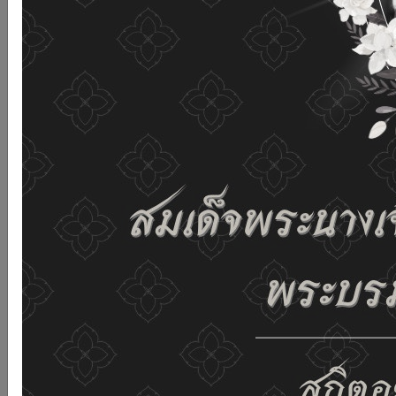
เว็บไซต์นี้โดยไม่มีการปรับตั้งค่าใดๆ แสดงว่าท่านยินยอมที่จะ
รับคุกกี้บนเว็บไซต์ และนโยบายสิทธิส่วนบุคคลของเรา
ดูรายละเอียด
ยอมรับทั้งหมด
02-659-6811
saraban@dop.mail.go.th
เปลี่ยนการแสดงผล
ก-
ก
ก+
C
C
C