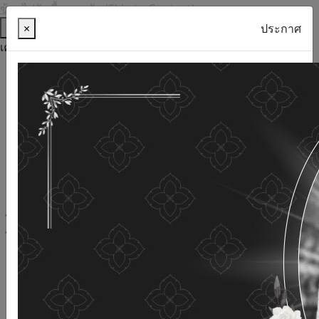
ข้ามไปยังเนื้อหาหลัก (Skip to Content)
ช่วยเหลือ
×
ประกาศ
เครื่องมือการเข้าถึง
ภาษาไทย
ภาษาอังกฤษ
เพิ่มขนาดตัวอักษร
ลดขนาดตัวอักษร
ขนาดตัวอักษรปกติ
ความคมชัดสูง
ความคมชัดเชิงลบ
ความคมชัดปกติ
เปิดอ่านด้วยเสียง
ปิดอ่านด้วยเสียง
ผังเว็บไซต์
เว็บไซต์นี้ใช้คุกกี้
(Cookies)
กรมกิจการผู้สูงอายุ
ให้ความสำคัญต่อข้อมูลส่วนบุคคลของ
ท่าน เพื่อการพัฒนาและปรับปรุงเว็บไซต์ หากท่านใช้บริการ