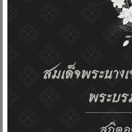
เว็บไซต์นี้โดยไม่มีการปรับตั้งค่าใดๆ แสดงว่าท่านยินยอมที่จะ
รับคุกกี้บนเว็บไซต์ และนโยบายสิทธิส่วนบุคคลของเรา
ดูรายละเอียด
ยอมรับทั้งหมด
02-659-6811
saraban@dop.mail.go.th
เปลี่ยนการแสดงผล
ก-
ก
ก+
C
C
C