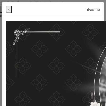
ข้ามไปยังเนื้อหาหลัก (Skip to Content)
ช่วยเหลือ
×
ประกาศ
เครื่องมือการเข้าถึง
ภาษาไทย
ภาษาอังกฤษ
เพิ่มขนาดตัวอักษร
ลดขนาดตัวอักษร
ขนาดตัวอักษรปกติ
ความคมชัดสูง
ความคมชัดเชิงลบ
ความคมชัดปกติ
เปิดอ่านด้วยเสียง
ปิดอ่านด้วยเสียง
ผังเว็บไซต์
เว็บไซต์นี้ใช้คุกกี้
(Cookies)
กรมกิจการผู้สูงอายุ
ให้ความสำคัญต่อข้อมูลส่วนบุคคลของ
ท่าน เพื่อการพัฒนาและปรับปรุงเว็บไซต์ หากท่านใช้บริการ