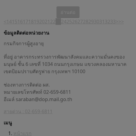
อ่านต่อ
<
14
15
16
17
18
19
20
21
22
23
24
25
26
27
28
29
30
31
32
33
>
>>
ข้อมูลติดต่อหน่วยงาน
กรมกิจการผู้สูงอายุ
ที่อยู่ อาคารกระทรวงการพัฒนาสังคมและความมั่นคงของ
มนุษย์ ชั้น 6 เลขที่ 1034 ถนนกรุงเกษม แขวงคลองมหานาค
เขตป้อมปราบศัตรูพ่าย กรุงเทพฯ 10100
ช่องทางการติดต่อ ผส.
หมายเลขโทรศัพท์ 02-659-6811
อีเมล์
saraban@dop.mail.go.th
สายด่วน : 02-659-6811
เมนู
หน้าแรก