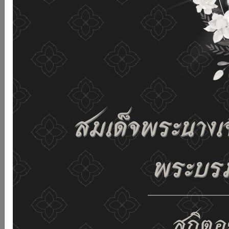
เว็บไซต์นี้โดยไม่มีการปรับตั้งค่าใดๆ แสดงว่าท่านยินยอมที่จะ
รับคุกกี้บนเว็บไซต์ และนโยบายสิทธิส่วนบุคคลของเรา
ดูรายละเอียด
ยอมรับทั้งหมด
02-659-6811
saraban@dop.mail.go.th
เปลี่ยนการแสดงผล
ก-
ก
ก+
C
C
C