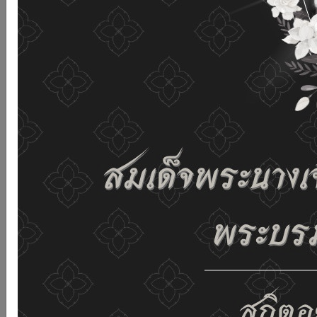
and improving the website. If you use this website
without changing any settings it means that you agree
to receive cookies on the website and our privacy
policy.
See details
Accept all
02-659-6811
saraban@dop.mail.go.th
Change display settings
ก-
ก
ก+
C
C
C