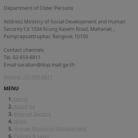
Department of Older Persons
Address Ministry of Social Development and Human
Security f.6 1034 Krung Kasem Road, Mahanak ,
Pomprapsattruphai, Bangkok 10100
Contact channels
Tel. 02-659-6811
Email
saraban@dop.mail.go.th
Hotline : 02-659-6811
MENU
Home
About Us
Internal Sectors
News
Human Resource Management
Policies & Laws