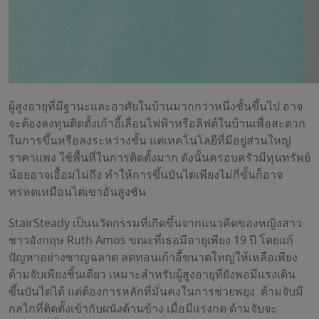
ผู้สูงอายุที่มีฐานะและอาศัยในบ้านมากกว่าหนึ่งชั้นขึ้นไป อาจ
จะต้องลงทุนติดตั้งเก้าอี้เลื่อนไฟฟ้าหรือลิฟต์ในบ้านเพื่อสะดวก
ในการขึ้นหรือลงระหว่างชั้น แต่เทคโนโลยีที่มีอยู่ส่วนใหญ่
ราคาแพง ใช้พื้นที่ในการติดตั้งมาก ดังนั้นครอบครัวมีทุนทรัพย์
น้อยอาจเอื้อมไม่ถึง ทำให้การขึ้นบันไดเพียงไม่กี่ขั้นก็อาจ
ทรหดเหมือนไต่เขาอันสูงชัน
StairSteady เป็นนวัตกรรมที่เกิดขึ้นจากแนวคิดของหญิงสาว
ชาวอังกฤษ Ruth Amos ขณะที่เธอมีอายุเพียง 19 ปี โดยแก้
ปัญหาอย่างชาญฉลาด ลดทอนเก้าอี้ขนาดใหญ่ให้เหลือเพียง
ด้ามจับเพียงชิ้นเดียว เหมาะสำหรับผู้สูงอายุที่ยังพอมีแรงเดิน
ขึ้นบันไดได้ แต่ต้องการหลักที่มั่นคงในการช่วยพยุง ด้ามจับมี
กลไกที่ติดตั้งเข้ากับผนังด้านข้าง เมื่อมีแรงกด ด้ามจับจะ