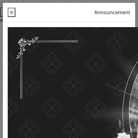
ข้ามไปยังเนื้อหาหลัก (Skip to Content)
Help
×
Announcement
Accessibility Tools
Thai language
English
Increase the font size
Reduce font size
Normal font size
High Definition
Negative sharpness
Normal Definition
Open and read with voice
Turn off voice reading
Site map
This website uses cookies
(Cookies)
The Department of Older Persons Affairs
values ​​your
personal information for the purpose of developing