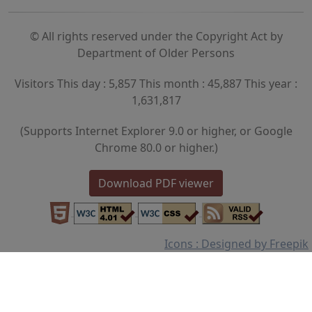
© All rights reserved under the Copyright Act by
Department of Older Persons
Visitors This day : 5,857 This month : 45,887 This year :
1,631,817
(Supports Internet Explorer 9.0 or higher, or Google
Chrome 80.0 or higher.)
Download PDF viewer
Icons : Designed by Freepik