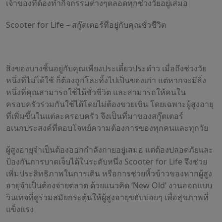
เจ้าของที่ต้องทำกิจกรรมต่างๆตลอดทุกช่วงวัยอยู่เสมอ
Scooter for Life – สกู๊ตเตอร์ที่อยู่กับคุณชั่วชีวิต
สิ่งของบางชิ้นอยู่กับคุณเพียงประเดี๋ยวประด๋าว เมื่อถึงช่วงวัย
หนึ่งที่ไม่ได้ใช้ ก็ต้องถูกโละทิ้งไปเป็นของเก่า แต่หากจะมีสิ่ง
หนึ่งที่คุณสามารถใช้ได้ชั่วชีวิต และสามารถให้คนใน
ครอบครัวร่วมกันใช้ได้โดยไม่ต้องขวยเขิน โดยเฉพาะผู้สูงอายุ
ที่เพิ่มขึ้นในแต่ละครอบครัว จึงเป็นที่มาของสกู๊ตเตอร์
อเนกประสงค์ที่ตอบโจทย์ความต้องการของทุกคนและทุกวัย
ผู้สูงอายุจำเป็นต้องออกกำลังกายอยู่เสมอ แต่ต้องปลอดภัยและ
ป้องกันการบาดเจ็บได้ในระดับหนึ่ง Scooter for Life จึงช่วย
เพิ่มประสิทธิภาพในการเดิน หรือการช่วยหิ้วข้าวของหากผู้สูง
อายุจำเป็นต้องจ่ายตลาด ด้วยแนวคิด ‘New Old’ งานออกแบบ
วินเทจที่ดูร่วมสมัยกระตุ้นให้ผู้สูงอายุขยับบ่อยๆ เพื่อสุขภาพที่
แข็งแรง