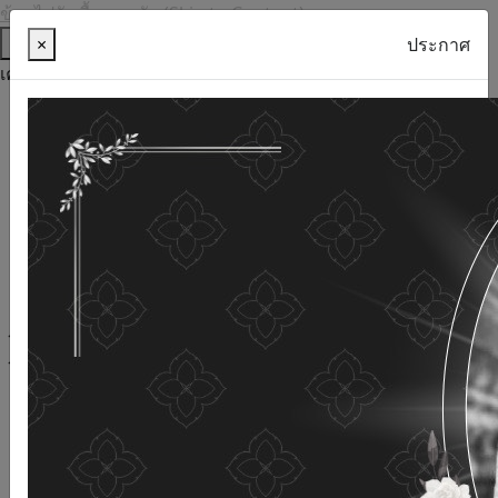
ข้ามไปยังเนื้อหาหลัก (Skip to Content)
ช่วยเหลือ
×
ประกาศ
เครื่องมือการเข้าถึง
ภาษาไทย
ภาษาอังกฤษ
เพิ่มขนาดตัวอักษร
ลดขนาดตัวอักษร
ขนาดตัวอักษรปกติ
ความคมชัดสูง
ความคมชัดเชิงลบ
ความคมชัดปกติ
เปิดอ่านด้วยเสียง
ปิดอ่านด้วยเสียง
ผังเว็บไซต์
เว็บไซต์นี้ใช้คุกกี้
(Cookies)
กรมกิจการผู้สูงอายุ
ให้ความสำคัญต่อข้อมูลส่วนบุคคลของ
ท่าน เพื่อการพัฒนาและปรับปรุงเว็บไซต์ หากท่านใช้บริการ