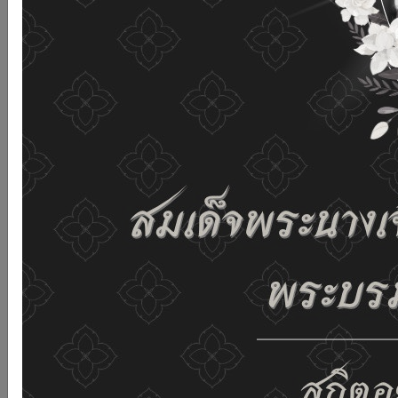
เว็บไซต์นี้โดยไม่มีการปรับตั้งค่าใดๆ แสดงว่าท่านยินยอมที่จะ
รับคุกกี้บนเว็บไซต์ และนโยบายสิทธิส่วนบุคคลของเรา
ดูรายละเอียด
ยอมรับทั้งหมด
02-659-6811
saraban@dop.mail.go.th
เปลี่ยนการแสดงผล
ก-
ก
ก+
C
C
C