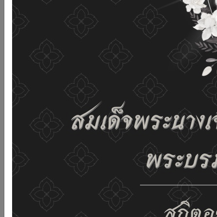
and improving the website. If you use this website
without changing any settings it means that you agree
to receive cookies on the website and our privacy
policy.
See details
Accept all
02-659-6811
saraban@dop.mail.go.th
Change display settings
ก-
ก
ก+
C
C
C