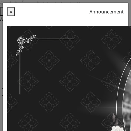
ข้ามไปยังเนื้อหาหลัก (Skip to Content)
Help
×
Announcement
Accessibility Tools
Thai language
English
Increase the font size
Reduce font size
Normal font size
High Definition
Negative sharpness
Normal Definition
Open and read with voice
Turn off voice reading
Site map
This website uses cookies
(Cookies)
The Department of Older Persons Affairs
values ​​your
personal information for the purpose of developing