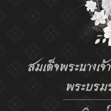
the website and our privacy policy.
Change display set
ก-
ก
ก+
C
C
C