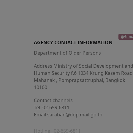
ผู้เข้าช
AGENCY CONTACT INFORMATION
Department of Older Persons
Address Ministry of Social Development an
Human Security f.6 1034 Krung Kasem Road
Mahanak , Pomprapsattruphai, Bangkok
10100
Contact channels
Tel. 02-659-6811
Email
saraban@dop.mail.go.th
Hotline : 02-659-6811