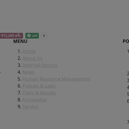
ม 912,209 ครั้ง
MENU
PO
Home
About Us
d
Internal Sectors
,
News
Human Resource Management
Policies & Laws
Plans & Results
Knowledge
Service