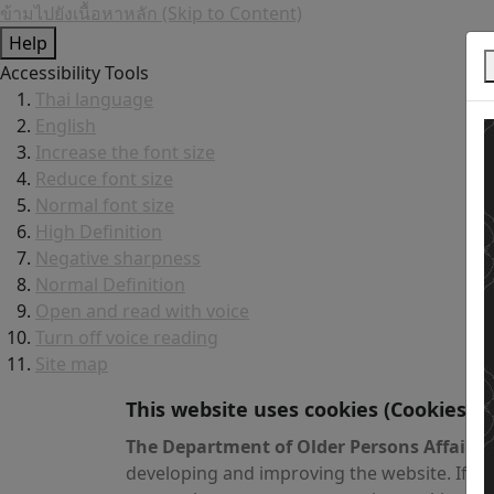
ข้ามไปยังเนื้อหาหลัก (Skip to Content)
Help
Accessibility Tools
Thai language
English
Increase the font size
Reduce font size
Normal font size
High Definition
Negative sharpness
Normal Definition
Open and read with voice
Turn off voice reading
Site map
This website uses cookies
(Cookies)
The Department of Older Persons Affairs
v
developing and improving the website. If yo