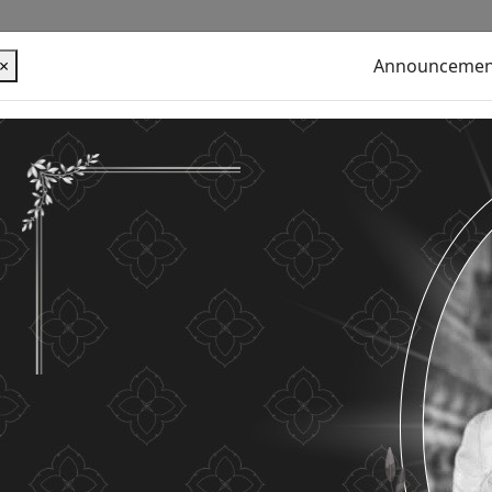
×
Announcemen
alues ​​your personal information for the purpose of
u use this website without changing any settings it