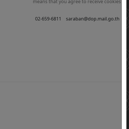
means that you agree to receive cookies on 
02-659-6811
saraban@dop.mail.go.th