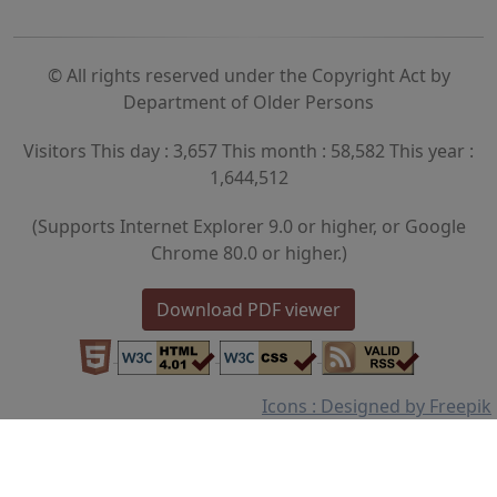
© All rights reserved under the Copyright Act by
Department of Older Persons
Visitors This day : 3,657 This month : 58,582 This year :
1,644,512
(Supports Internet Explorer 9.0 or higher, or Google
Chrome 80.0 or higher.)
Download PDF viewer
Icons : Designed by Freepik