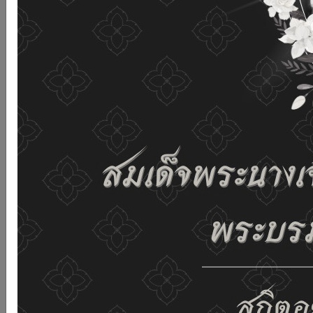
and improving the website. If you use this website
without changing any settings it means that you agree
to receive cookies on the website and our privacy
policy.
See details
Accept all
02-659-6811
saraban@dop.mail.go.th
Change display settings
ก-
ก
ก+
C
C
C