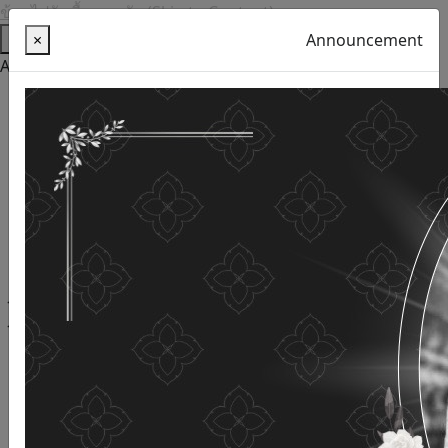
ข้ามไปยังเนื้อหาหลัก (Skip to Content)
Help
×
Announcement
Accessibility Tools
Thai language
English
Increase the font size
Reduce font size
Normal font size
High Definition
Negative sharpness
Normal Definition
Open and read with voice
Turn off voice reading
Site map
This website uses cookies
(Cookies)
The Department of Older Persons Affairs
values ​​your
personal information for the purpose of developing