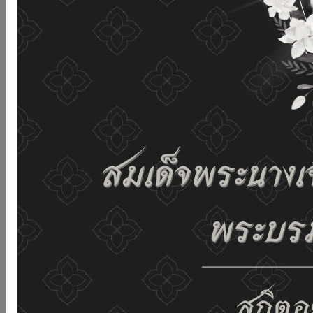
and improving the website. If you use this website
without changing any settings it means that you agree
to receive cookies on the website and our privacy
policy.
See details
Accept all
02-659-6811
saraban@dop.mail.go.th
Change display settings
ก-
ก
ก+
C
C
C