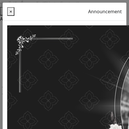
ข้ามไปยังเนื้อหาหลัก (Skip to Content)
Help
×
Announcement
Accessibility Tools
Thai language
English
Increase the font size
Reduce font size
Normal font size
High Definition
Negative sharpness
Normal Definition
Open and read with voice
Turn off voice reading
Site map
This website uses cookies
(Cookies)
The Department of Older Persons Affairs
values ​​your
personal information for the purpose of developing