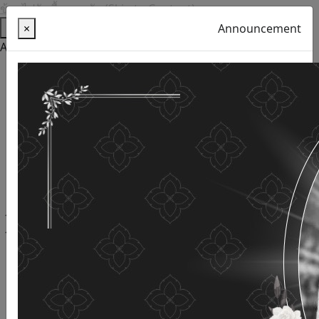
ข้ามไปยังเนื้อหาหลัก (Skip to Content)
Help
×
Announcement
Accessibility Tools
Thai language
English
Increase the font size
Reduce font size
Normal font size
High Definition
Negative sharpness
Normal Definition
Open and read with voice
Turn off voice reading
Site map
This website uses cookies
(Cookies)
The Department of Older Persons Affairs
values ​​your
personal information for the purpose of developing