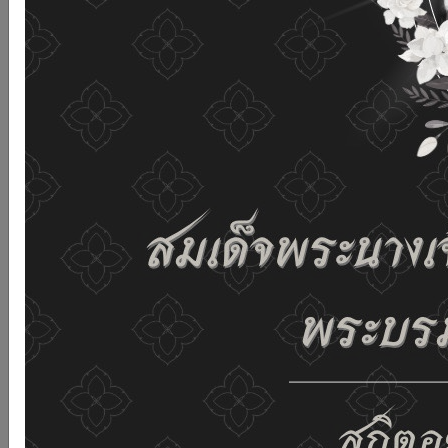
and improving the website. If you use this website
without changing any settings it means that you agree
to receive cookies on the website and our privacy
policy.
See details
Accept all
02-659-6811
saraban@dop.mail.go.th
Change display settings
ก-
ก
ก+
C
C
C