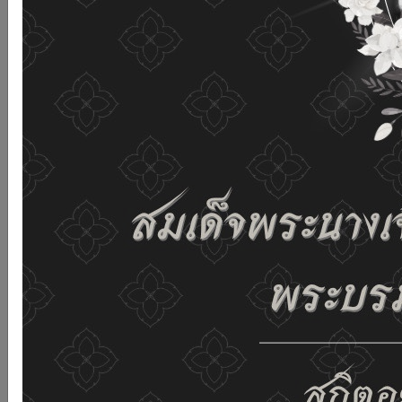
and improving the website. If you use this website
without changing any settings it means that you agree
to receive cookies on the website and our privacy
policy.
See details
Accept all
02-659-6811
saraban@dop.mail.go.th
Change display settings
ก-
ก
ก+
C
C
C