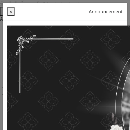
ข้ามไปยังเนื้อหาหลัก (Skip to Content)
Help
×
Announcement
Accessibility Tools
Thai language
English
Increase the font size
Reduce font size
Normal font size
High Definition
Negative sharpness
Normal Definition
Open and read with voice
Turn off voice reading
Site map
This website uses cookies
(Cookies)
The Department of Older Persons Affairs
values ​​your
personal information for the purpose of developing