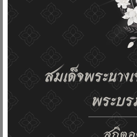
เว็บไซต์นี้โดยไม่มีการปรับตั้งค่าใดๆ แสดงว่าท่านยินยอมที่จะ
รับคุกกี้บนเว็บไซต์ และนโยบายสิทธิส่วนบุคคลของเรา
ดูรายละเอียด
ยอมรับทั้งหมด
02-659-6811
saraban@dop.mail.go.th
เปลี่ยนการแสดงผล
ก-
ก
ก+
C
C
C