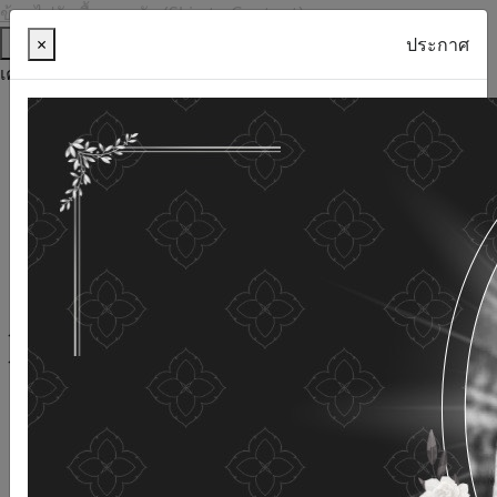
ข้ามไปยังเนื้อหาหลัก (Skip to Content)
ช่วยเหลือ
×
ประกาศ
เครื่องมือการเข้าถึง
ภาษาไทย
ภาษาอังกฤษ
เพิ่มขนาดตัวอักษร
ลดขนาดตัวอักษร
ขนาดตัวอักษรปกติ
ความคมชัดสูง
ความคมชัดเชิงลบ
ความคมชัดปกติ
เปิดอ่านด้วยเสียง
ปิดอ่านด้วยเสียง
ผังเว็บไซต์
เว็บไซต์นี้ใช้คุกกี้
(Cookies)
กรมกิจการผู้สูงอายุ
ให้ความสำคัญต่อข้อมูลส่วนบุคคลของ
ท่าน เพื่อการพัฒนาและปรับปรุงเว็บไซต์ หากท่านใช้บริการ