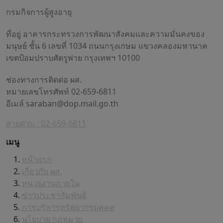
กรมกิจการผู้สูงอายุ
ที่อยู่ อาคารกระทรวงการพัฒนาสังคมและความมั่นคงของ
มนุษย์ ชั้น 6 เลขที่ 1034 ถนนกรุงเกษม แขวงคลองมหานาค
เขตป้อมปราบศัตรูพ่าย กรุงเทพฯ 10100
ช่องทางการติดต่อ ผส.
หมายเลขโทรศัพท์ 02-659-6811
อีเมล์
saraban@dop.mail.go.th
สายด่วน : 02-659-6811
เมนู
หน้าแรก
เกี่ยวกับ ผส.
หน่วยงานภายใน
ข่าวประชาสัมพันธ์
การบริหารทรัพยากรบุคคล
นโยบาย กฎหมาย