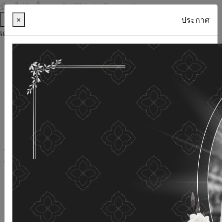
ข้ามไปยังเนื้อหาหลัก (Skip to Content)
ช่วยเหลือ
×
ประกาศ
เครื่องมือการเข้าถึง
ภาษาไทย
ภาษาอังกฤษ
เพิ่มขนาดตัวอักษร
ลดขนาดตัวอักษร
ขนาดตัวอักษรปกติ
ความคมชัดสูง
ความคมชัดเชิงลบ
ความคมชัดปกติ
เปิดอ่านด้วยเสียง
ปิดอ่านด้วยเสียง
ผังเว็บไซต์
เว็บไซต์นี้ใช้คุกกี้
(Cookies)
กรมกิจการผู้สูงอายุ
ให้ความสำคัญต่อข้อมูลส่วนบุคคลของ
ท่าน เพื่อการพัฒนาและปรับปรุงเว็บไซต์ หากท่านใช้บริการ