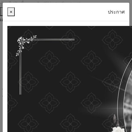
ข้ามไปยังเนื้อหาหลัก (Skip to Content)
ช่วยเหลือ
×
ประกาศ
เครื่องมือการเข้าถึง
ภาษาไทย
ภาษาอังกฤษ
เพิ่มขนาดตัวอักษร
ลดขนาดตัวอักษร
ขนาดตัวอักษรปกติ
ความคมชัดสูง
ความคมชัดเชิงลบ
ความคมชัดปกติ
เปิดอ่านด้วยเสียง
ปิดอ่านด้วยเสียง
ผังเว็บไซต์
เว็บไซต์นี้ใช้คุกกี้
(Cookies)
กรมกิจการผู้สูงอายุ
ให้ความสำคัญต่อข้อมูลส่วนบุคคลของ
ท่าน เพื่อการพัฒนาและปรับปรุงเว็บไซต์ หากท่านใช้บริการ