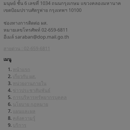
มนุษย์ ชั้น 6 เลขที่ 1034 ถนนกรุงเกษม แขวงคลองมหานาค
เขตป้อมปราบศัตรูพ่าย กรุงเทพฯ 10100
ช่องทางการติดต่อ ผส.
หมายเลขโทรศัพท์ 02-659-6811
อีเมล์
saraban@dop.mail.go.th
สายด่วน : 02-659-6811
เมนู
หน้าแรก
เกี่ยวกับ ผส.
หน่วยงานภายใน
ข่าวประชาสัมพันธ์
การบริหารทรัพยากรบุคคล
นโยบาย กฎหมาย
แผนและผล
คลังความรู้
บริการ