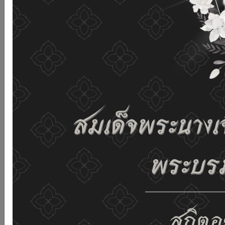
เว็บไซต์นี้โดยไม่มีการปรับตั้งค่าใดๆ แสดงว่าท่านยินยอมที่จะ
รับคุกกี้บนเว็บไซต์ และนโยบายสิทธิส่วนบุคคลของเรา
ดูรายละเอียด
ยอมรับทั้งหมด
02-659-6811
saraban@dop.mail.go.th
เปลี่ยนการแสดงผล
ก-
ก
ก+
C
C
C