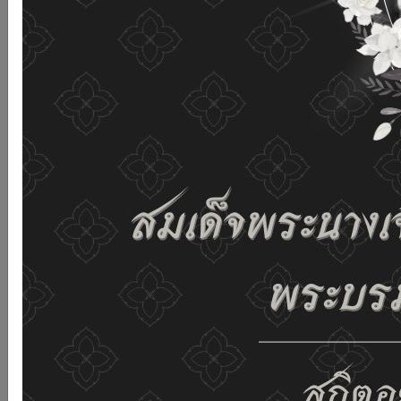
เว็บไซต์นี้โดยไม่มีการปรับตั้งค่าใดๆ แสดงว่าท่านยินยอมที่จะ
รับคุกกี้บนเว็บไซต์ และนโยบายสิทธิส่วนบุคคลของเรา
ดูรายละเอียด
ยอมรับทั้งหมด
02-659-6811
saraban@dop.mail.go.th
เปลี่ยนการแสดงผล
ก-
ก
ก+
C
C
C