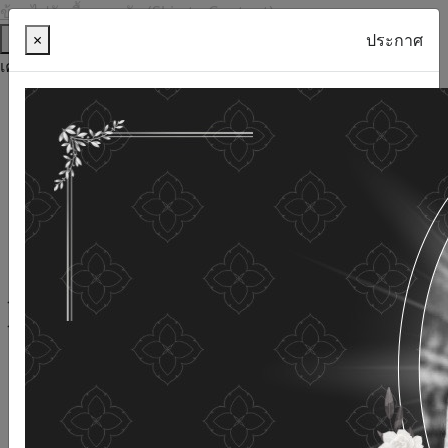
ข้ามไปยังเนื้อหาหลัก (Skip to Content)
ช่วยเหลือ
×
ประกาศ
เครื่องมือการเข้าถึง
ภาษาไทย
ภาษาอังกฤษ
เพิ่มขนาดตัวอักษร
ลดขนาดตัวอักษร
ขนาดตัวอักษรปกติ
ความคมชัดสูง
ความคมชัดเชิงลบ
ความคมชัดปกติ
เปิดอ่านด้วยเสียง
ปิดอ่านด้วยเสียง
ผังเว็บไซต์
เว็บไซต์นี้ใช้คุกกี้
(Cookies)
กรมกิจการผู้สูงอายุ
ให้ความสำคัญต่อข้อมูลส่วนบุคคลของ
ท่าน เพื่อการพัฒนาและปรับปรุงเว็บไซต์ หากท่านใช้บริการ