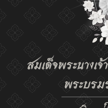
เปลี่ยนการแสดงผล
ก-
ก
ก+
C
C
C