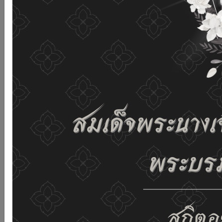
เว็บไซต์นี้โดยไม่มีการปรับตั้งค่าใดๆ แสดงว่าท่านยินยอมที่จะ
รับคุกกี้บนเว็บไซต์ และนโยบายสิทธิส่วนบุคคลของเรา
ดูรายละเอียด
ยอมรับทั้งหมด
02-659-6811
saraban@dop.mail.go.th
เปลี่ยนการแสดงผล
ก-
ก
ก+
C
C
C