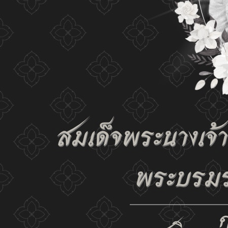
เปลี่ยนการแสดงผล
ก-
ก
ก+
C
C
C