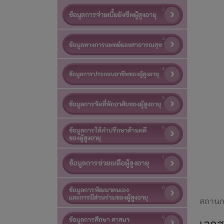
สถานกา
เอกสา