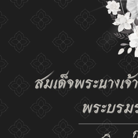
เปลี่ยนการแสดงผล
ก-
ก
ก+
C
C
C